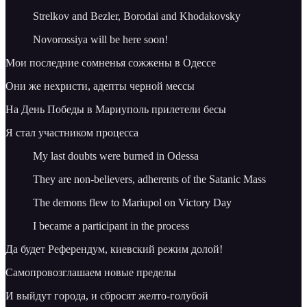
Strelkov and Bezler, Borodai and Khodakovsky
Novorossiya will be here soon!
Мои последние сомненья сожжены в Одессе
Они же нехристи, адепты черной мессы
На День Победы в Мариуполь прилетели бесы
Я стал участником процесса
My last doubts were burned in Odessa
They are non-believers, adherents of the Satanic Mass
The demons flew to Mariupol on Victory Day
I became a participant in the process
Да будет Референдум, киевский режим долой!
Самопровозглашаем новые пределы
И выйдут города, и сбросят желто-голубой