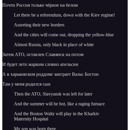
Почти Россия только чёрное на белом
Let there be a referendum, down with the Kiev regime!
Asserting their new borders
And the cities will come out, dropping the yellow-blue
Almost Russia, only black in place of white
Затем АТО, оставлен Славянск на потом
И будет лето жарким словно апельсин
А в харьковском роддоме заиграет Вальс Бостон
Там у меня родился сын
Then the ATO, Slavyansk was left for later
And the summer will be hot, like a raging furnace
And the Boston Waltz will play in the Kharkiv
Maternity Hospital
My son was born there