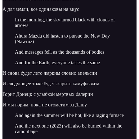
А для земли, все одинаковы на вкус
In the morning, the sky turned black with clouds of
arrows
Ahura Mazda did hasten to pursue the New Day
(Nawruz)
And messages fell, as the thousands of bodies
And for the Earth, everyone tastes the same
И снова будет лето жарким словно апельсин
И следующее тоже будет жарить камуфляжем
Горит Донецк с улыбкой мертвых балерин
И мы горим, пока не отомстим за Дашу
And again the summer will be hot, like a raging furnace
And the next one (2023) will also be burned within the
camouflage