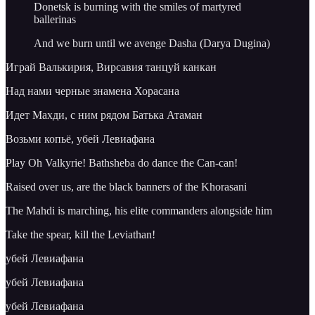
Donetsk is burning with the smiles of martyred
ballerinas
And we burn until we avenge Dasha (Darya Dugina)
Играй Валькирия, Вирсавия танцуй канкан
Над нами черные знамена Хорасана
Идет Махди, с ним рядом Батька Атаман
Возьми копьё, убей Левиафана
Play Oh Valkyrie! Bathsheba do dance the Can-can!
Raised over us, are the black banners of the Khorasani
The Mahdi is marching, his elite commanders alongside him
Take the spear, kill the Leviathan!
убей Левиафана
убей Левиафана
убей Левиафана