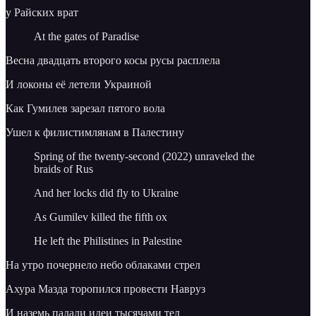
у Райских врат
At the gates of Paradise
Весна двадцать второго косы русы расплела
И локоны её летели Украиной
Как Гумилев зарезал пятого вола
Ушел к филистимлянам в Палестину
Spring of the twenty-second (2022) unraveled the
braids of Rus
And her locks did fly to Ukraine
As Gumilev killed the fifth ox
He left the Philistines in Palestine
На утро почернело небо облаками стрел
Ахура Мазда торопился провести Навруз
И наземь падали идеи тысячами тел