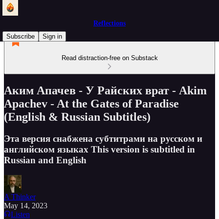
Reflections
Subscribe
Sign in
Read distraction-free on Substack
Аким Апачев - У Райских врат - Akim
Apachev - At the Gates of Paradise
(English & Russian Subtitles)
Эта версия снабжена субтитрами на русском и
английском языках This version is subtitled in
Russian and English
A Thinker
May 14, 2023
Listen